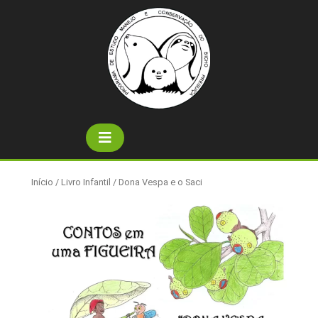
Skip
to
content
Open
Button
Início
/
Livro Infantil
/ Dona Vespa e o Saci