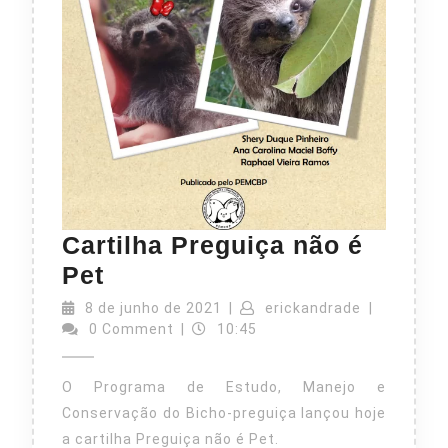
Cartilha Preguiça não é
Cartilha
Pet
Preguiça
8
erickandra
8 de junho de 2021
|
erickandrade
|
não
de
0 Comment
|
10:45
junho
é
de
O Programa de Estudo, Manejo e
Pet
2021
Conservação do Bicho-preguiça lançou hoje
a cartilha Preguiça não é Pet.