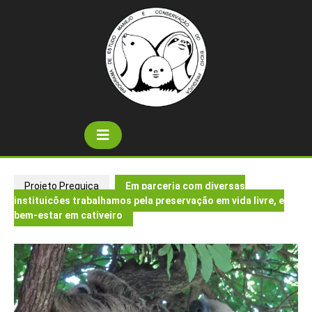
Skip
to
content
Open
Button
Projeto Preguiça
Em parceria com diversas
instituições trabalhamos pela preservação em vida livre, e
bem-estar em cativeiro